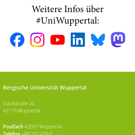
Weitere Infos über
#UniWuppertal:
Bergische Universität Wuppertal
Gaußstraße 20
42119 Wuppertal
Postfach
42097 Wuppertal
Telefon
+49 202 439-0